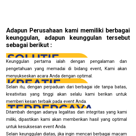
g
a
a
r
p
r
a
p
k
m
e
r
Adapun Perusahaan kami memiliki berbagai
-
keunggulan, adapun keunggulan tersebut
a
sebagai berikut :
l
t
Keunggulan pertama ialah dengan pengalaman dan
pengetahuan yang memadai di bidang event, Kami akan
menyukseskan acara Anda dengan optimal.
Selain itu, dengan perpaduan dari berbagai ide tanpa batas,
kreativitas yang tinggi akan selalu kami berikan untuk
memberi kesan terbaik pada event Anda.
Ditambah dengan adanya legalitas dan integritas yang kami
miliki, dipastikan kami akan memberikan hasil yang optimal
untuk kesuksesan event Anda.
Selain keunggulan diatas, jika ingin mencari berbagai macam