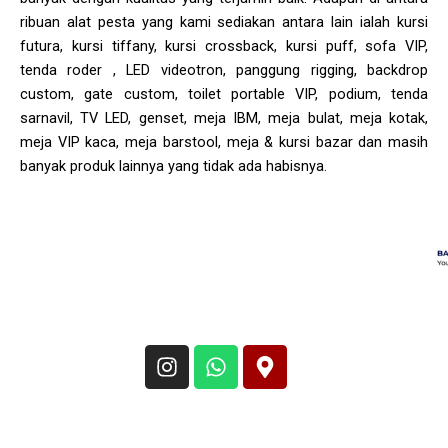
ribuan alat pesta yang kami sediakan antara lain ialah kursi
futura, kursi tiffany, kursi crossback, kursi puff, sofa VIP,
tenda roder , LED videotron, panggung rigging, backdrop
custom, gate custom, toilet portable VIP, podium, tenda
sarnavil, TV LED, genset, meja IBM, meja bulat, meja kotak,
meja VIP kaca, meja barstool, meja & kursi bazar dan masih
banyak produk lainnya yang tidak ada habisnya.
I
W
M
n
h
a
s
a
p
t
t
-
a
s
m