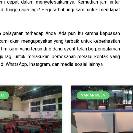
kami cepat dalam menyelesaikannya. Kemudian jam antar
di tunggu apa lagi? S
egera hubungi kami untuk mendapat
 pelayanan terhadap Anda. Ada pun itu karena kepuasan
 kami akan mengupayakan yang terbaik untuk keberhasilan
a tim kami yang terjun di bidang event telah berpengalaman
agu lagi untuk melakukan pemesanan melalui kontak yang
 di WhatsApp, Instagram, dan media sosial lainnya.
Page
Page
Page
Page
Page
Page
Page
Page
EJA
VARIAN MEJA