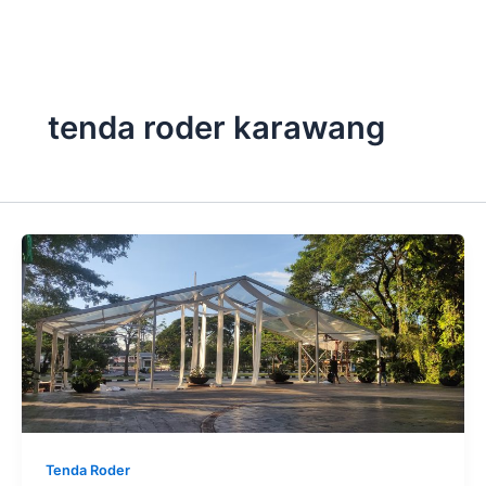
Lewati
ke
konten
tenda roder karawang
Tenda Roder